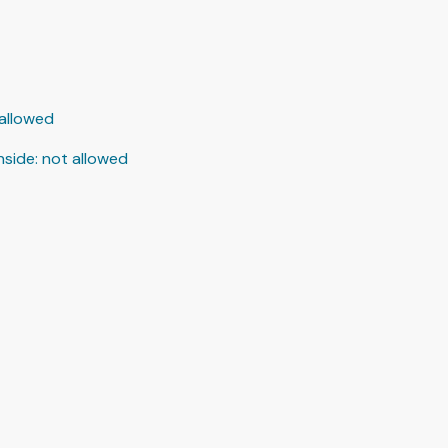
allowed
nside
:
not allowed