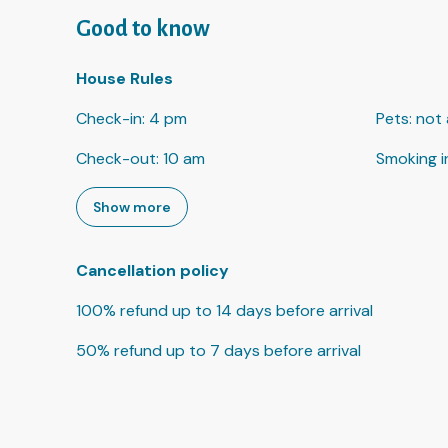
Good to know
House Rules
Check-in
:
4 pm
Pets
:
not 
Check-out
:
10 am
Smoking i
Show more
Cancellation policy
100
%
refund
up to
14 days
before
arrival
50
%
refund
up to
7 days
before
arrival