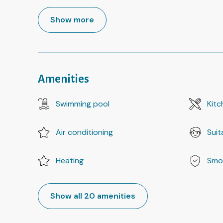
Show more
Amenities
Swimming pool
Kitc
Air conditioning
Suit
Heating
Smo
Show all 20 amenities