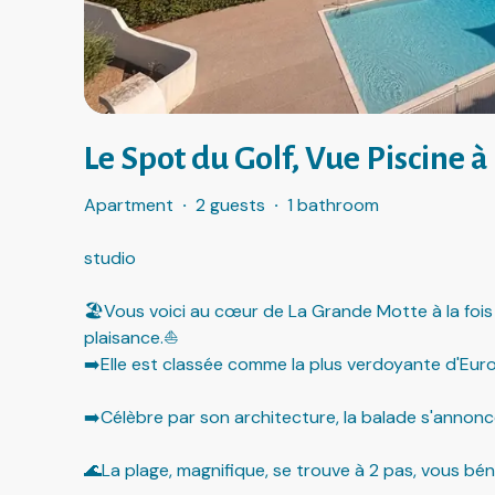
Le Spot du Golf, Vue Piscine à
Apartment
·
2 guests
·
1 bathroom
studio
🏖️Vous voici au cœur de La Grande Motte à la fois
plaisance.⛵
➡️Elle est classée comme la plus verdoyante d'Eur
➡️Célèbre par son architecture, la balade s'annonce
🌊La plage, magnifique, se trouve à 2 pas, vous bén